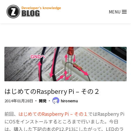
MENU
はじめてのRaspberry Pi – その２
2014年01月28日
開発
hironemu
前回、
はじめてのRaspberry Pi – その１
ではRaspberry Pi
にOSをインストールするところまで行いました。今日
は、購入した下記の本のP12,P13にしたがって、LEDのラ