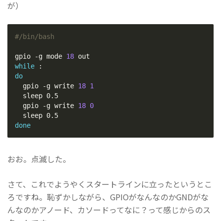
が）
#/bin/bash
gpio -g mode 
18
while
do
  gpio -g write 
18
1
  sleep 0.5

  gpio -g write 
18
0
done
おお。点滅した。
さて、これでようやくスタートラインに立ったというとこ
ろですね。恥ずかしながら、GPIOがなんなのかGNDがな
んなのかアノード、カソードってなに？って感じからのス