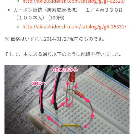
http://akizukidenshi.com/catalog/g/gI-02320/
カーボン抵抗（炭素皮膜抵抗） １／４Ｗ３３０Ω
（１００本入） (100円)
http://akizukidenshi.com/catalog/g/gR-25331/
※ 価格はいずれも2014/01/27現在のものです。
そして、本にある通り以下のように配線を行いました。